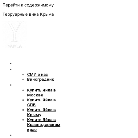
Перейти к содержимому
Терруарные вина Крыма
Наши вина
О компании
СМИ о нас
Виноградник
Где найти
Купить Яйла в
Москве
Купить Яйла в
СПБ
Купить Яйла в
Крыму
Купить Яйла в
Краснодарском
крае
Наши