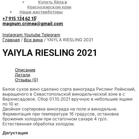
Купить Яйла в
Краснодарском крае
Наши дистрибуторы
Галерея
+7 915 134 62 15
magnum.crimea@gmail.com
Instagram
Youtube
Telegram
Главная
/
Все вина
/ YAIYLA RIESLING 2021
YAIYLA RIESLING 2021
Описание
Детали
Отзывы (0)
Белое сухое вино сделано сорта винограда Рислинг Рейнский,
выращеного в Севастопольской винодельческой зоне в с
Верхнесадовое. Сбор 01.10.2021 вручную в небольшие ящики
по 10 кг.
Двойная сортировка винограда на поле и винодельне.
Ферментация при температуре 16 градусов, остановка
брожения холодом при остаточном сахаре 4 гр/л.
Естественная обработка холодом.
Дегустация