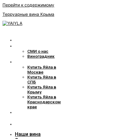
Перейти к содержимому
Терруарные вина Крыма
Наши вина
О компании
СМИ о нас
Виноградник
Где найти
Купить Яйла в
Москве
Купить Яйла в
СПБ
Купить Яйла в
Крыму
Купить Яйла в
Краснодарском
крае
Наши
дистрибуторы
Галерея
Наши вина