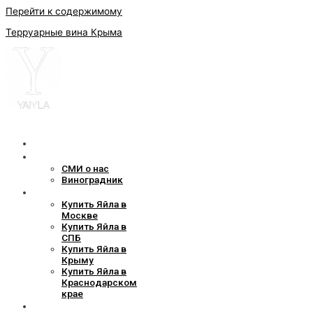
Перейти к содержимому
Терруарные вина Крыма
Наши вина
О компании
СМИ о нас
Виноградник
Где найти
Купить Яйла в
Москве
Купить Яйла в
СПБ
Купить Яйла в
Крыму
Купить Яйла в
Краснодарском
крае
Наши