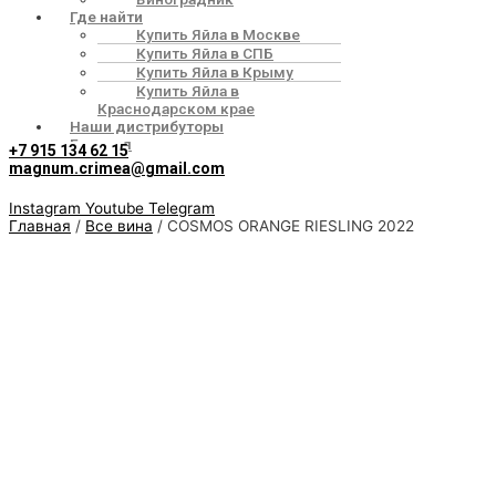
Где найти
Купить Яйла в Москве
Купить Яйла в СПБ
Купить Яйла в Крыму
Купить Яйла в
Краснодарском крае
Наши дистрибуторы
Галерея
+7 915 134 62 15
magnum.crimea@gmail.com
Instagram
Youtube
Telegram
Главная
/
Все вина
/ COSMOS ORANGE RIESLING 2022