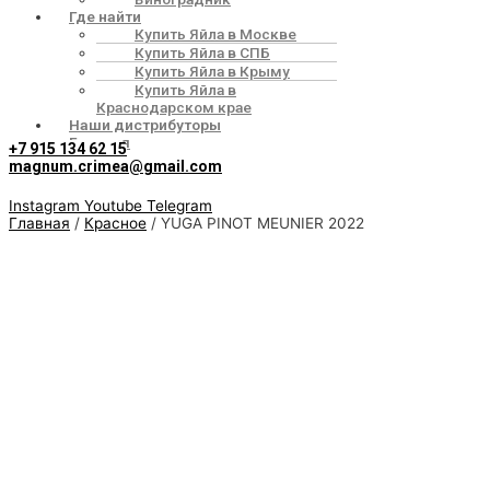
Где найти
Купить Яйла в Москве
Купить Яйла в СПБ
Купить Яйла в Крыму
Купить Яйла в
Краснодарском крае
Наши дистрибуторы
Галерея
+7 915 134 62 15
magnum.crimea@gmail.com
Instagram
Youtube
Telegram
Главная
/
Красное
/ YUGA PINOT MEUNIER 2022