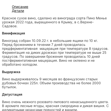
Описание
Детали
Красное сухое вино, сделано из винограда сорта Пино Менье
урожая 2022 года, выращенного в Крыму, в с.Верхне-
Садовое.
Винификация
Виноград собран 10.09.22 г. в небольшие ящики по 10 кг.
Перед брожением в течении 7 дней проводилась
предферментативная мацерация при температуре 8 градусов.
Ферментация на диких дрожжах при температуре не выше 25
градусов. По завершении брожения проводилась 10 дней
постферментативная мацерация. Вино не оклеено и не
обработано холодом.
Выдержка
Вино выдерживалось 9 месяцев во французских старых
дубовых бочках 225л. Объем производства не более 2000
бутылок.
Дегустация
Вино очень нежного розовато-лилового ненасыщенного цвета.
В аромате лесные ягоды, красная смородина и дикая вишня. С
деликатными нюансами пряностей и ванили.