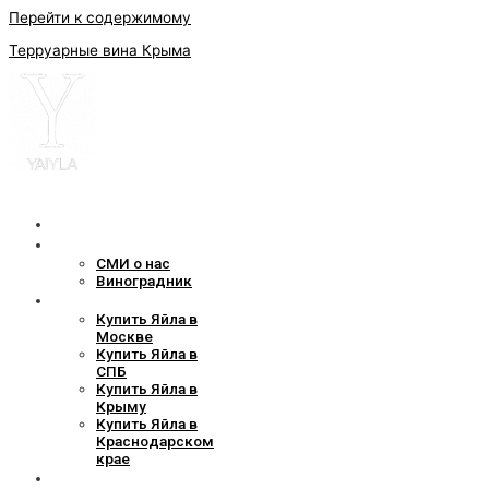
Перейти к содержимому
Терруарные вина Крыма
Наши вина
О компании
СМИ о нас
Виноградник
Где найти
Купить Яйла в
Москве
Купить Яйла в
СПБ
Купить Яйла в
Крыму
Купить Яйла в
Краснодарском
крае
Наши